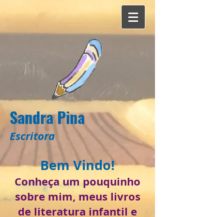
Sandra Pina
Escritora
Bem Vindo!
Conheça um pouquinho
sobre mim, meus livros
de literatura infantil e